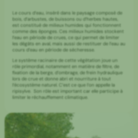
Le cours d’eau, inséré dans le paysage composé de
bois, d’arbustes, de buissons ou d’herbes hautes,
est constitué de milieux humides qui fonctionnent
comme des éponges. Ces milieux humides stockent
l’eau en période de crues, ce qui permet de limiter
les dégâts en aval, mais aussi de restituer de l’eau au
cours d’eau en période de sécheresse.
Le système racinaire de cette végétation joue un
rôle primordial, notamment en matière de filtre, de
fixation de la berge, d’ombrage, de frein hydraulique
lors de crue et donne abri et nourriture à tout
l’écosystème naturel. C’est ce que l’on appelle la
ripisylve. Son rôle est important car elle participe à
limiter le réchauffement climatique.