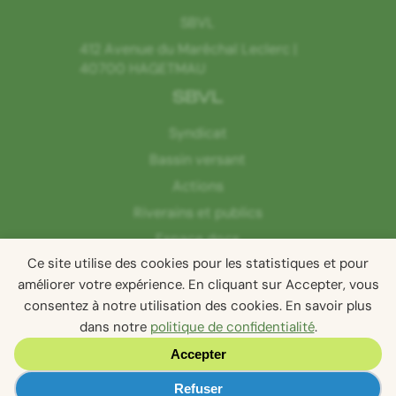
SBVL
412 Avenue du Maréchal Leclerc |
40700 HAGETMAU
SBVL
Syndicat
Bassin versant
Actions
Riverains et publics
Espace docs
Ce site utilise des cookies pour les statistiques et pour
Contact
améliorer votre expérience. En cliquant sur Accepter, vous
consentez à notre utilisation des cookies. En savoir plus
dans notre
politique de confidentialité
.
Confidentialité
Accepter
Mentions légales
Réalisation NSI Agence Ho5
Préférences des cookies
Refuser