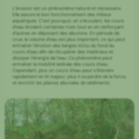
L’érosion est un phénomène naturel et nécessaire.
Elle assure le bon fonctionnement des milieux
aquatiques. C’est pourquoi, en s’écoulant, les cours
d’eau érodent certaines rives tout en en renforçant
d’autres en déposant des alluvions. En période de
crue, le volume d’eau est plus important, ce qui peut
entraîner l’érosion des berges et/ou du fond du
cours d’eau afin de récupérer des matériaux et
dissiper l’énergie de l’eau. Ce phénomène peut
entraîner la mobilité latérale des cours d’eau.
Cependant, plus un cours d’eau peut s’étendre
rapidement en lit majeur, plus il va perdre de la force,
et enrichir les plaines alluviales de sédiments.