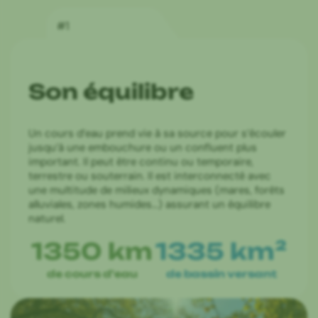
#1
Éléments de la biodivers
Son équilibre
Un cours d’eau prend vie à sa source pour s’écouler
jusqu’à une embouchure ou un confluent plus
important. Il peut être continu ou temporaire,
terrestre ou souterrain. Il est interconnecté avec
une multitude de milieux dynamiques (mares, forêts
alluviales, zones humides…) assurant un équilibre
naturel.
1350 km
1335 km²
de cours d'eau
de bassin versant