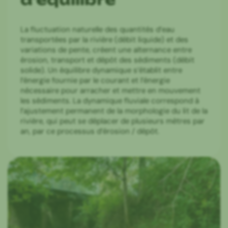
La fluctuation naturelle des quantités d’eau
transportées par la rivière (débit liquide) et des
variations de pente, créent une alternance entre
érosion, transport et dépôt des sédiments (débit
solide). Un équilibre dynamique s’établit entre
l’énergie fournie par le courant et l’énergie
nécessaire pour arracher et mettre en mouvement
les sédiments. La dynamique fluviale correspond à
l’ajustement permanent de la morphologie du lit de la
rivière, qui peut se déplacer de plusieurs mètres par
an, par ce processus d’érosion / dépôt.