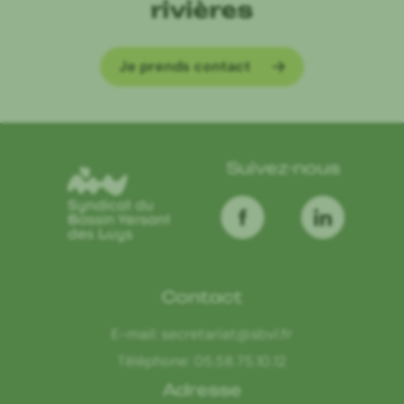
rivières
Je prends contact
Suivez-nous
Contact
E-mail:
secretariat@sbvl.fr
Téléphone:
05.58.75.10.12
Adresse