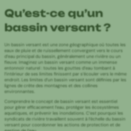
Qu’est-ce qu’un
bassin versant ?
Un bassin versant est une zone géographique où toutes les
eaux de pluie et de ruissellement convergent vers le cours
d’eau principal du bassin, généralement une rivière ou un
fleuve. Imaginez un bassin versant comme un immense
entonnoir naturel : toutes les gouttes d’eau tombant à
l’intérieur de ses limites finissent par s’écouler vers le même
endroit. Les limites d’un bassin versant sont définies par les
lignes de crête des montagnes et des collines
environnantes.
Comprendre le concept de bassin versant est essentiel
pour gérer efficacement l’eau, protéger les écosystèmes
aquatiques, et prévenir les inondations. C’est pourquoi les
syndicats de rivière travaillent souvent à l’échelle du bassin
versant pour coordonner les actions de protection et de
gestion de l’eau.