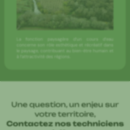
La fonction paysagère d’un cours d’eau
concerne son rôle esthétique et récréatif dans
le paysage, contribuant au bien-être humain et
à l’attractivité des régions.
Une question, un enjeu sur
votre territoire,
Contactez nos techniciens