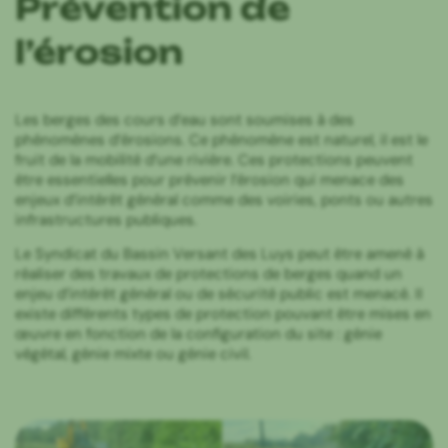
Prévention de
l’érosion
Les berges des cours d’eau sont soumises à des
phénomènes d’érosions. Ce phénomène est naturel, il est le
fruit de la mobilité d’une rivière. Ces protections peuvent
être essentielles pour prévenir l’érosion qui menace des
enjeux d’intérêt général comme des voiries, ponts ou autres
infrastructures publiques.
Le Syndicat du Bassin Versant des Luys peut être amené à
réaliser des travaux de protections de berges quand un
enjeu d’intérêt général ou de sécurité public est menacé. Il
existe différents types de protection pouvant être mises en
œuvre en fonction de la configuration du site : génie
végétal, génie mixte ou génie civil.