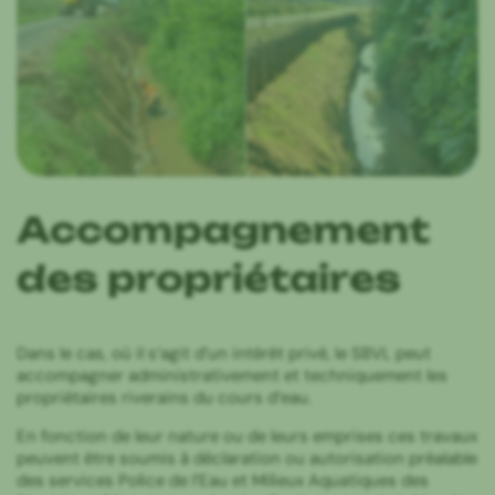
Accompagnement
des propriétaires
Dans le cas, où il s’agit d’un intérêt privé, le SBVL peut
accompagner administrativement et techniquement les
propriétaires riverains du cours d’eau.
En fonction de leur nature ou de leurs emprises ces travaux
peuvent être soumis à déclaration ou autorisation préalable
des services Police de l’Eau et Milieux Aquatiques des