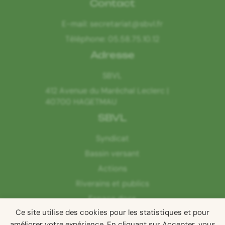
Contact
E-mail:
secretariat@sbvl.fr
Téléphone:
05.58.75.10.12
Adresse
SBVL
412 Avenue du Maréchal Leclerc |
40700 HAGETMAU
SBVL
Syndicat
Bassin versant
Actions
Riverains et publics
Espace docs
Ce site utilise des cookies pour les statistiques et pour
Contact
améliorer votre expérience. En cliquant sur Accepter, vous