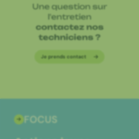
Une question sur
l'entretien
contactez nos
techniciens ?
Je prends contact
FOCUS