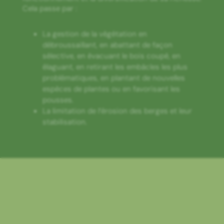
Cela passe par :
La gestion de la végétation en
débroussaillant, en abattant de façon
sélective, en évacuant le bois coupé, en
élaguant, en retirant les embâcles les plus
problématiques, en plantant de nouvelles
espèces de plantes ou en favorisant les
pousses.
La limitation de l’érosion des berges et leur
stabilisation.