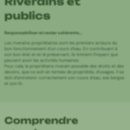
Riverains et
publics
Responsabiliser et rester cohérents…
Les riverains propriétaires sont les premiers acteurs du
bon fonctionnement d’un cours d’eau. En contribuant à
son bon état et en le préservant, ils limitent l’impact que
peuvent avoir les activités humaines.
Pour cela, le propriétaire riverain possède des droits et des
devoirs, que ce soit en termes de propriétés, d’usages. Il se
doit d’entretenir correctement son cours d’eau, ses berges
et son lit.
Comprendre