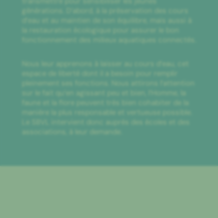
transmettre pour sensibiliser les jeunes
générations. D’abord, à la préservation des cours
d’eau et au maintien de son équilibre, mais aussi à
la restauration écologique pour assurer le bon
fonctionnement des milieux aquatiques connectés.
Nous leur apprenons à laisser au cours d’eau, cet
espace de liberté dont il a besoin pour remplir
pleinement ses fonctions. Nous attirons l’attention
sur le fait qu’en agissant peu et bien, l’Homme, la
faune et la flore peuvent très bien cohabiter de la
manière la plus responsable et vertueuse possible.
Le SBVL intervient donc auprès des écoles et des
associations, à leur demande.