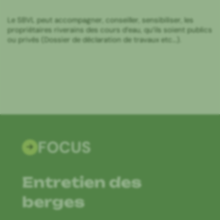
Le SBVL peut accompagner, conseiller, sensibiliser, les
propriétaires riverains des cours d’eau, qu’ils soient publics
ou privés (Dossier de déclaration de travaux etc…).
FOCUS
Entretien des
berges