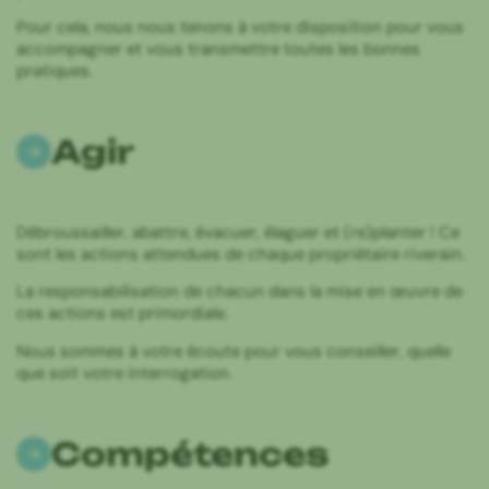
Pour cela, nous nous tenons à votre disposition pour vous
accompagner et vous transmettre toutes les bonnes
pratiques.
Agir
Débroussailler, abattre, évacuer, élaguer et (re)planter ! Ce
sont les actions attendues de chaque propriétaire riverain.
La responsabilisation de chacun dans la mise en œuvre de
ces actions est primordiale.
Nous sommes à votre écoute pour vous conseiller, quelle
que soit votre interrogation.
Compétences