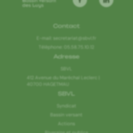
Contact
E-mail:
secretariat@sbvl.fr
Téléphone:
05.58.75.10.12
Adresse
SBVL
412 Avenue du Maréchal Leclerc |
40700 HAGETMAU
SBVL
Syndicat
Bassin versant
Actions
Riverains et publics