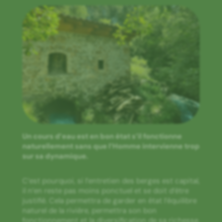
Un cours d’eau est en bon état s’il fonctionne
naturellement sans que l’Homme intervienne trop
sur sa dynamique.
C’est pourquoi, si l’entretien des berges est capital,
il n’en reste pas moins ponctuel et se doit d’être
justifié. Cela permettra de garder en état l’équilibre
naturel de la rivière, permettra son bon
fonctionnement et la diversification de sa richesse.