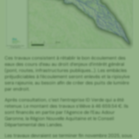
Ces travaux consistent à rétablir le bon écoulement des
eaux des cours d’eau au droit d’enjeux d’intérêt général
(pont, routes, infrastructures publiques…). Les embâcles
préjudiciables à l’écoulement seront enlevés et la ripisylve
sera rajeunie, au besoin afin de créer des puits de lumière
par endroit.
Après consultation, c’est l’entreprise ID Verde qui a été
retenue. Le montant des travaux s’élève à 46 659.54 €. Ils
sont financés en partie par l’Agence de l’Eau Adour
Garonne, la Région Nouvelle Aquitaine et le Conseil
Départemental des Landes.
Les travaux devraient se terminer fin novembre 2025, sous