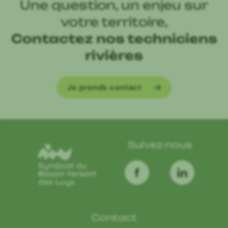
Une question, un enjeu sur
votre territoire,
Contactez nos techniciens
rivières
Je prends contact
Suivez-nous
Contact