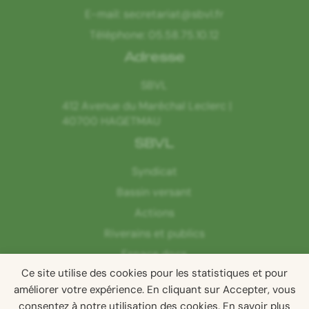
E-mail:
secretariat@sbvl.fr
Téléphone:
05.58.75.10.12
Adresse
SBVL
412 Avenue du Maréchal Leclerc |
40700 HAGETMAU
SBVL
Syndicat
Bassin versant
Actions
Riverains et publics
Espace docs
Ce site utilise des cookies pour les statistiques et pour
Contact
améliorer votre expérience. En cliquant sur Accepter, vous
consentez à notre utilisation des cookies. En savoir plus