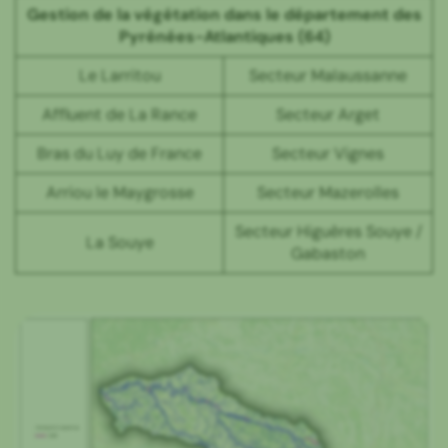
Gestion de la végétation dans le département des
Pyrénées-Atlantiques (64)
Le Larritou
Secteur Malaussanne
Affluent de La Rance
Secteur Arget
Bras du Luy de France
Secteur Vignes
Arriou le Maygrosse
Secteur Mazerolles
Secteur Higuères Souye /
La Souye
Gabaston