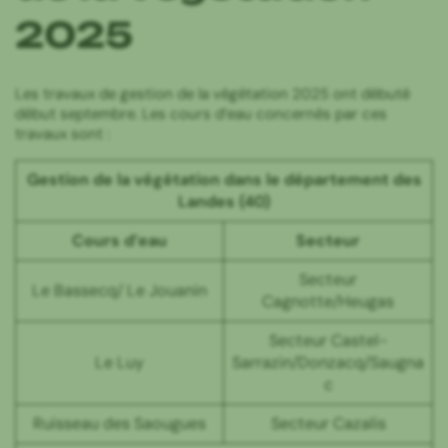
2025
Les travaux de gestion de la végétation 2025 ont débuté
début septembre. Les cours d’eau concernés par ces
travaux sont :
Gestion de la végétation dans le département des
Landes (40)
Cours d’eau
Secteur
Secteur
Le Bassecq/ Le Jouanin
Cagnotte/Heugas
Secteur Castel-
Le Luy
Sarrazin/Donzacq/Saugna
c
Ruisseau des Saougues
Secteur Cazalis