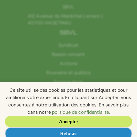
SBVL
412 Avenue du Maréchal Leclerc |
40700 HAGETMAU
SBVL
Syndicat
Bassin versant
Actions
Riverains et publics
Espace docs
Ce site utilise des cookies pour les statistiques et pour
Contact
améliorer votre expérience. En cliquant sur Accepter, vous
consentez à notre utilisation des cookies. En savoir plus
dans notre
politique de confidentialité
.
Confidentialité
Accepter
Mentions légales
Réalisation NSI Agence Ho5
Préférences des cookies
Refuser