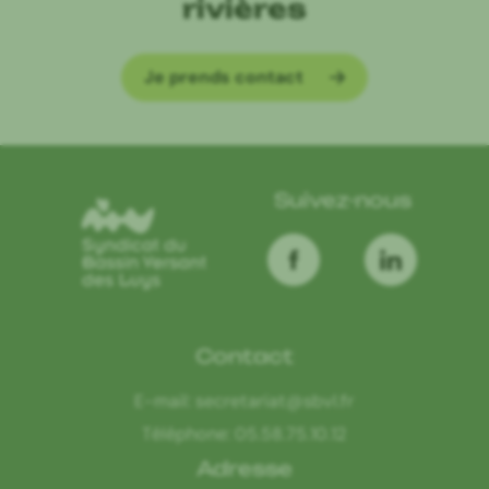
rivières
Je prends contact
Suivez-nous
Contact
E-mail:
secretariat@sbvl.fr
Téléphone:
05.58.75.10.12
Adresse