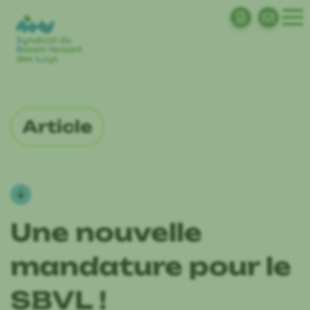
Article
Une nouvelle
mandature pour le
SBVL !