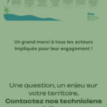
Un grand merci à tous les acteurs
impliqués pour leur engagement !
Une question, un enjeu sur
votre territoire,
Contactez nos techniciens