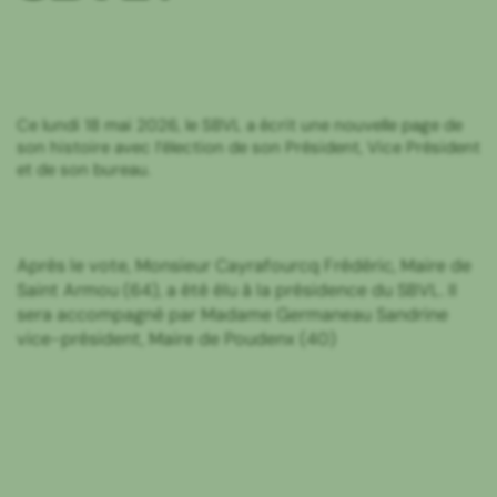
Ce lundi 18 mai 2026, le SBVL a écrit une nouvelle page de
son histoire avec l’élection de son Président, Vice Président
et de son bureau.
Après le vote, Monsieur Cayrafourcq Frédéric, Maire de
Saint Armou (64), a été élu à la présidence du SBVL. Il
sera accompagné par Madame Germaneau Sandrine
vice-président, Maire de Poudenx (40)